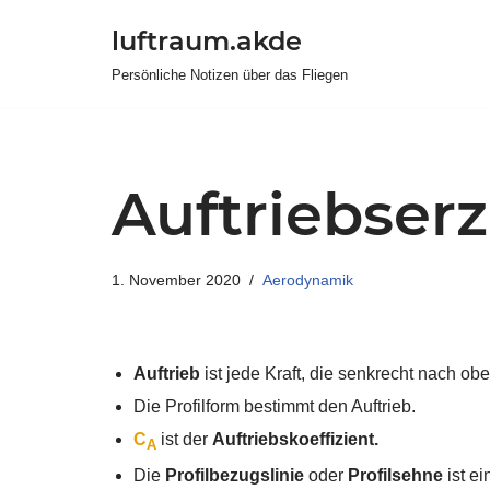
luftraum.akde
Zum
Persönliche Notizen über das Fliegen
Inhalt
springen
Auftriebser
1. November 2020
Aerodynamik
Auftrieb
ist jede Kraft, die senkrecht nach obe
Die Profilform bestimmt den Auftrieb.
C
ist der
Auftriebskoeffizient.
A
Die
Profilbezugslinie
oder
Profilsehne
ist e