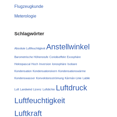
Flugzeugkunde
Meterologie
Schlagwörter
Anstellwinkel
Absolute Luftfeuchtigkeit
Barometrische Höhenstufe
Corioliseffekt
Exosphäre
Hektopascal
Hoch
Inversion
Ionosphäre
Isobare
Kondensation
Kondensationskern
Kondensationswärme
Kondenswasser
Konvektionsströmung
Kármán-Linie
Labile
Luftdruck
Luft
Landwind
Lizenz
Luftdichte
Luftfeuchtigkeit
Luftkraft