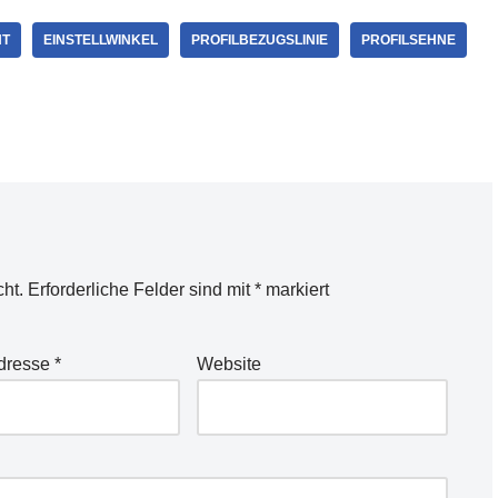
NT
EINSTELLWINKEL
PROFILBEZUGSLINIE
PROFILSEHNE
cht.
Erforderliche Felder sind mit
*
markiert
Adresse
*
Website