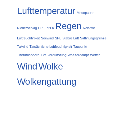
Lufttemperatur
Mesopause
Regen
Niederschlag
PPL
PPLA
Relative
Luftfeuchtigkeit
Seewind
SPL
Stabile Luft
Sättigungsgrenze
Talwind
Tatsächliche Luftfeuchtigkeit
Taupunkt
Thermosphäre
Tief
Verdunstung
Wasserdampf
Wetter
Wind
Wolke
Wolkengattung