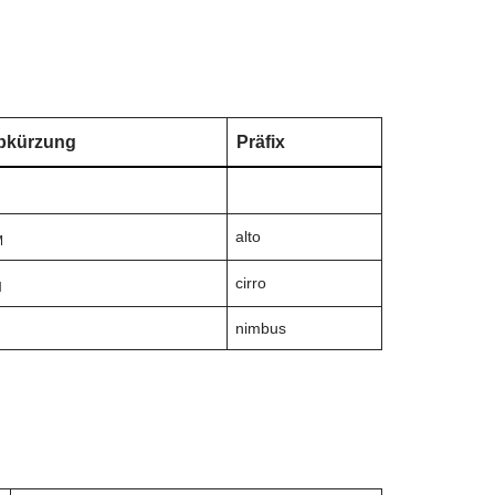
bkürzung
Präfix
L
alto
M
cirro
H
nimbus