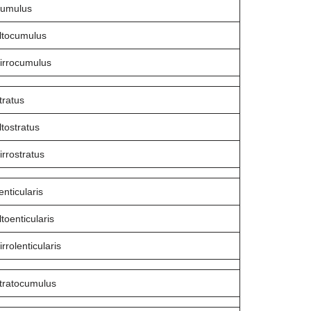
umulus
ltocumulus
irrocumulus
tratus
ltostratus
irrostratus
enticularis
ltoenticularis
irrolenticularis
tratocumulus