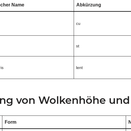
scher Name
Abkürzung
cu
st
ris
lent
ng von Wolkenhöhe und
Form