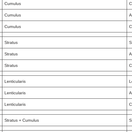
Cumulus
C
Cumulus
A
Cumulus
C
Stratus
S
Stratus
A
Stratus
C
Lenticularis
L
Lenticularis
A
Lenticularis
C
Stratus + Cumulus
S