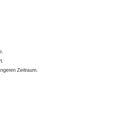
e.
t.
ängeren Zeitraum.